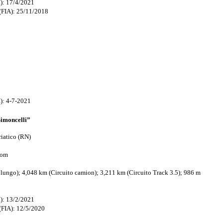
): 17/4/2021
(FIA): 25/11/2018
): 4-7-2021
moncelli”
iatico (RN)
com
ngo); 4,048 km (Circuito camion); 3,211 km (Circuito Track 3.5); 986 m
): 13/2/2021
(FIA): 12/5/2020