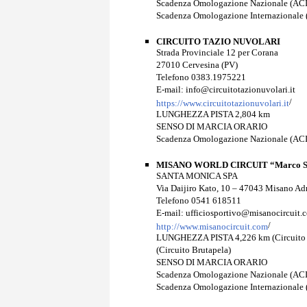
Scadenza Omologazione Nazionale (ACI
Scadenza Omologazione Internazionale 
CIRCUITO TAZIO NUVOLARI
Strada Provinciale 12 per Corana
27010 Cervesina (PV)
Telefono 0383.1975221
E-mail: info@circuitotazionuvolari.it
/
https://www.circuitotazionuvolari.it
LUNGHEZZA PISTA 2,804 km
SENSO DI MARCIA ORARIO
Scadenza Omologazione Nazionale (ACI
MISANO WORLD CIRCUIT “Marco Si
SANTA MONICA SPA
Via Daijiro Kato, 10 – 47043 Misano Adr
Telefono 0541 618511
E-mail: ufficiosportivo@misanocircuit.
/
http://www.misanocircuit.com
LUNGHEZZA PISTA 4,226 km (Circuito lu
(Circuito Brutapela)
SENSO DI MARCIA ORARIO
Scadenza Omologazione Nazionale (ACI
Scadenza Omologazione Internazionale 