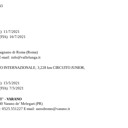
43
): 11/7/2021
(FIA): 16/7/2021
pagnano di Roma (Roma)
-mail: info@vallelunga.it
TO INTERNAZIONALE; 3,228 km CIRCUITO JUNIOR;
): 15/5/2021
(FIA): 7/5/2021
" - VARANO
040 Varano de’ Melegari (PR)
Fax: 0525.551227 E-mail: autodromo@varano.it