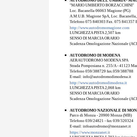
AUTODROMO DELL’UMBRIA - MA
"MARIO UMBERTO BORZACCHINI"
Loc. Bacanella 06063 Magione (PG)
A.M.U.B. Magione SpA, Loc. Bacanella
Telefono 075 840303 Fax. 075 841357
http://www.autodromomagione.com
LUNGHEZZA PISTA 2,507 km
SENSO DI MARCIA ORARIO
Scadenza Omologazione Nazionale (ACI
AUTODROMO DI MODENA
AERAUTODROMO MODENA SPA
Strada Pomposiana n. 255/A - 41123 Ma
Telefono 059/388729 fax.059/388788
E-mail: info@autodromodimodena.it
http://www.autodromodimodena.it
LUNGHEZZA PISTA 2,068 km
SENSO DI MARCIA ORARIO
Scadenza Omologazione Nazionale (ACI
AUTODROMO NAZIONALE DI MO
Parco di Monza - 20900 Monza (MB)
Telefono 039/24821 - fax 039/320324
E-mail: infoautodromo@monzanet.it
https://www.monzanet.it