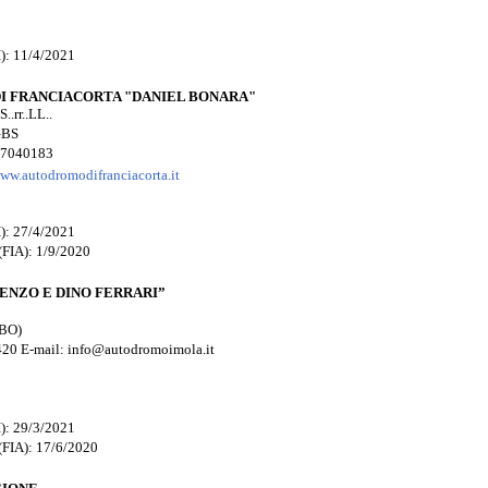
): 11/4/2021
 FRANCIACORTA "DANIEL BONARA"
.rr..LL..
–BS
307040183
ww.autodromodifranciacorta.it
): 27/4/2021
(FIA): 1/9/2020
NZO E DINO FERRARI”
(BO)
420 E-mail: info@autodromoimola.it
): 29/3/2021
(FIA): 17/6/2020