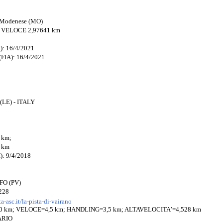
o Modenese (MO)
 VELOCE 2,97641 km
): 16/4/2021
(FIA): 16/4/2021
 (LE) - ITALY
8 km;
7 km
): 9/4/2018
FO (PV)
228
a-asc.it/la-pista-di-vairano
 km; VELOCE=4,5 km; HANDLING=3,5 km; ALTAVELOCITA’=4,528 km
ARIO