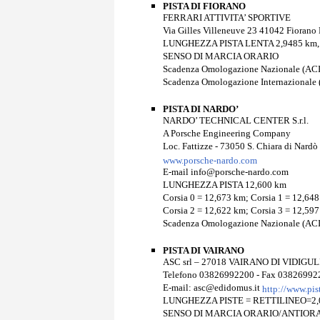
PISTA DI FIORANO
FERRARI ATTIVITA’ SPORTIVE
Via Gilles Villeneuve 23 41042 Fioran
LUNGHEZZA PISTA LENTA 2,9485 km,
SENSO DI MARCIA ORARIO
Scadenza Omologazione Nazionale (ACI
Scadenza Omologazione Internazionale 
PISTA DI NARDO’
NARDO’ TECHNICAL CENTER S.r.l.
A Porsche Engineering Company
Loc. Fattizze - 73050 S. Chiara di Nardò
www.porsche-nardo.com
E-mail info@porsche-nardo.com
LUNGHEZZA PISTA 12,600 km
Corsia 0 = 12,673 km; Corsia 1 = 12,64
Corsia 2 = 12,622 km; Corsia 3 = 12,59
Scadenza Omologazione Nazionale (ACI
PISTA DI VAIRANO
ASC srl – 27018 VAIRANO DI VIDIGUL
Telefono 03826992200 - Fax 03826992
E-mail: asc@edidomus.it
http://www.pist
LUNGHEZZA PISTE = RETTILINEO=2,0
SENSO DI MARCIA ORARIO/ANTIOR