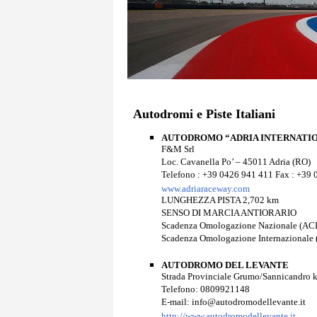
Autodromi e Piste Italiani
AUTODROMO “ADRIA INTERNATI
F&M Srl
Loc. Cavanella Po’ – 45011 Adria (RO)
Telefono : +39 0426 941 411 Fax : +39 
www.adriaraceway.com
LUNGHEZZA PISTA 2,702 km
SENSO DI MARCIA ANTIORARIO
Scadenza Omologazione Nazionale (ACI
Scadenza Omologazione Internazionale 
AUTODROMO DEL LEVANTE
Strada Provinciale Grumo/Sannicandro 
Telefono: 0809921148
E-mail: info@autodromodellevante.it
http://www.autodromodellevante.it