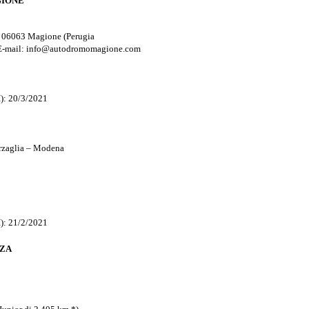
GIONE
, 06063 Magione (Perugia
 E-mail: info@autodromomagione.com
): 20/3/2021
rzaglia – Modena
): 21/2/2021
NZA