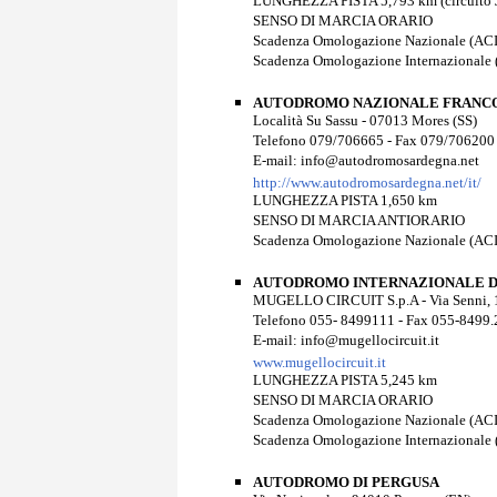
LUNGHEZZA PISTA 5,793 km (circuito J
SENSO DI MARCIA ORARIO
Scadenza Omologazione Nazionale (ACI
Scadenza Omologazione Internazionale 
AUTODROMO NAZIONALE FRANCO 
Località Su Sassu - 07013 Mores (SS)
Telefono 079/706665 - Fax 079/706200
E-mail: info@autodromosardegna.net
http://www.autodromosardegna.net/it/
LUNGHEZZA PISTA 1,650 km
SENSO DI MARCIA ANTIORARIO
Scadenza Omologazione Nazionale (ACI):
AUTODROMO INTERNAZIONALE 
MUGELLO CIRCUIT S.p.A - Via Senni, 15
Telefono 055- 8499111 - Fax 055-8499
E-mail: info@mugellocircuit.it
www.mugellocircuit.it
LUNGHEZZA PISTA 5,245 km
SENSO DI MARCIA ORARIO
Scadenza Omologazione Nazionale (ACI
Scadenza Omologazione Internazionale 
AUTODROMO DI PERGUSA