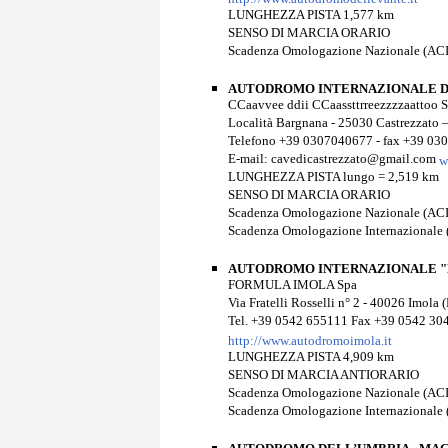
LUNGHEZZA PISTA 1,577 km
SENSO DI MARCIA ORARIO
Scadenza Omologazione Nazionale (ACI
AUTODROMO INTERNAZIONALE DI
CCaavvee ddii CCaassttrreezzzzaattoo SS.
Località Bargnana - 25030 Castrezzato 
Telefono +39 0307040677 - fax +39 0
E-mail: cavedicastrezzato@gmail.com
w
LUNGHEZZA PISTA lungo = 2,519 km
SENSO DI MARCIA ORARIO
Scadenza Omologazione Nazionale (ACI
Scadenza Omologazione Internazionale 
AUTODROMO INTERNAZIONALE "E
FORMULA IMOLA Spa
Via Fratelli Rosselli n° 2 - 40026 Imola 
Tel. +39 0542 655111 Fax +39 0542 30
http://www.autodromoimola.it
LUNGHEZZA PISTA 4,909 km
SENSO DI MARCIA ANTIORARIO
Scadenza Omologazione Nazionale (ACI
Scadenza Omologazione Internazionale 