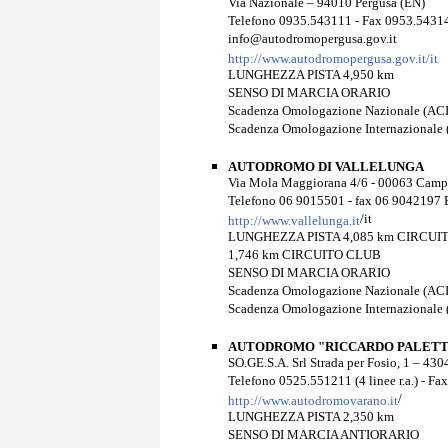
Via Nazionale – 94010 Pergusa (EN)
Telefono 0935.543111 - Fax 0953.5431
info@autodromopergusa.gov.it
http://www.autodromopergusa.gov.it/it
LUNGHEZZA PISTA 4,950 km
SENSO DI MARCIA ORARIO
Scadenza Omologazione Nazionale (ACI
Scadenza Omologazione Internazionale 
AUTODROMO DI VALLELUNGA
Via Mola Maggiorana 4/6 - 00063 Cam
Telefono 06 9015501 - fax 06 9042197 E
/it
http://www.vallelunga.it
LUNGHEZZA PISTA 4,085 km CIRCUI
1,746 km CIRCUITO CLUB
SENSO DI MARCIA ORARIO
Scadenza Omologazione Nazionale (ACI
Scadenza Omologazione Internazionale 
AUTODROMO "RICCARDO PALETTI
SO.GE.S.A. Srl Strada per Fosio, 1 – 43
Telefono 0525.551211 (4 linee r.a.) - 
/
http://www.autodromovarano.it
LUNGHEZZA PISTA 2,350 km
SENSO DI MARCIA ANTIORARIO